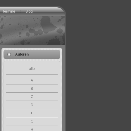
Termine
Blog
Autoren
alle
A
B
C
D
F
G
H