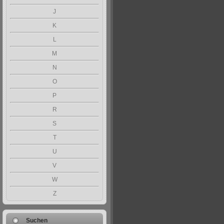
J
K
L
M
N
O
P
R
S
T
U
V
W
Z
Suchen