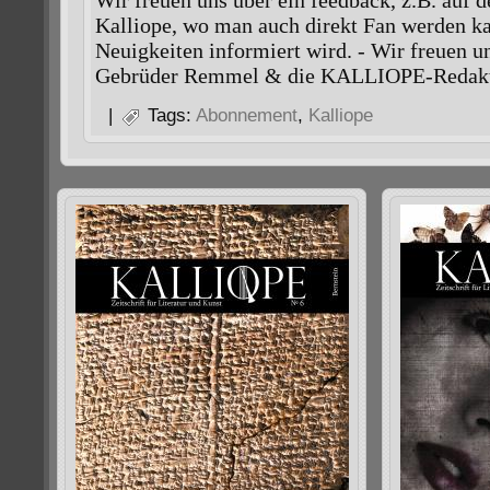
Wir freuen uns über ein feedback, z.B. auf 
Kalliope, wo man auch direkt Fan werden k
Neuigkeiten informiert wird. - Wir freuen u
Gebrüder Remmel & die KALLIOPE-Redak
|
Tags:
Abonnement
,
Kalliope